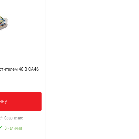
стителем 48 В CA46
ину
Сравнение
В наличии