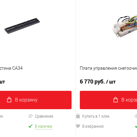
стина CA34
Плата управления снегоочи
6 770 руб.
 шт
/ шт
В корзину
В корз
ик
Сравнение
Купить в 1 клик
В наличии
В избранное