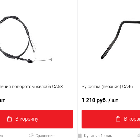
ления поворотом желоба CA53
Рукоятка (верхняя) CA46
1 210 руб.
 шт
/ шт
В корзину
В корз
ик
Сравнение
Купить в 1 клик