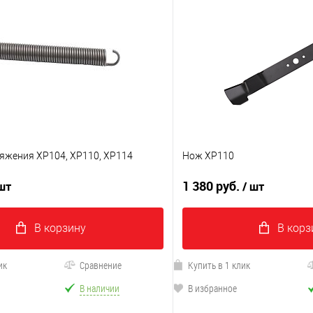
яжения XP104, XP110, XP114
Нож XP110
1 380 руб.
 шт
/ шт
В корзину
В корз
ик
Сравнение
Купить в 1 клик
В наличии
В избранное