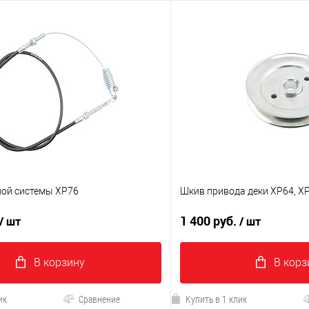
ной системы XP76
Шкив привода деки XP64, X
1 400 руб.
/ шт
/ шт
В корзину
В корз
ик
Сравнение
Купить в 1 клик