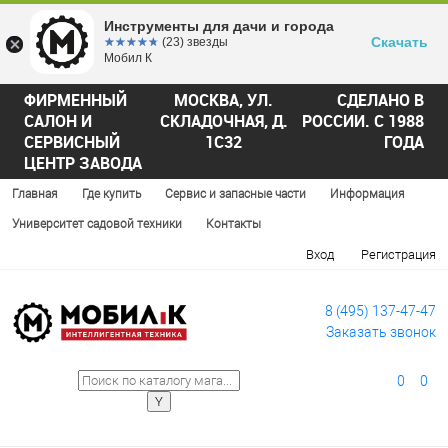
Инструменты для дачи и города
Скачать
☆☆☆☆☆
★★★★★
(23) звезды
Мобил К
ФИРМЕННЫЙ
МОСКВА, УЛ.
СДЕЛАНО В
САЛОН И
СКЛАДОЧНАЯ, Д.
РОССИИ. С 1988
СЕРВИСНЫЙ
1С32
ГОДА
ЦЕНТР ЗАВОДА
Главная
Где купить
Сервис и запасные части
Информация
Университет садовой техники
Контакты
Вход
Регистрация
8 (495) 137-47-47
Заказать звонок
0
0