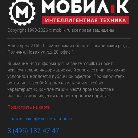
Copyright 1993-2026 © mobilk.ru все права защищены.
Наш адрес: 215010, Смоленская область, Гагаринский р-н, д
Поличня, Новая ул, зд. 20, офис 1
Внимание! Вся информация на сайте mobilk.ru носит
исключительно информационный характер и ни при каких
условиях не является публичной офертой. Производитель
оставляет за собой право на изменение любых
характеристик, комплектации, места производства и
внешнего вида изделия в одностороннем порядке.
Посмотреть на карте
Политика конфиденциальности
8 (495) 137-47-47