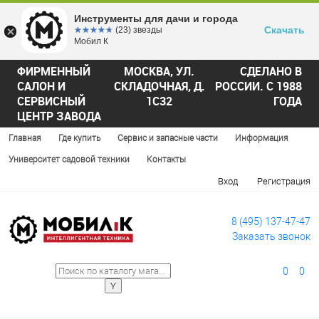
Инструменты для дачи и города
Скачать
☆☆☆☆☆
★★★★★
(23) звезды
Мобил К
ФИРМЕННЫЙ
МОСКВА, УЛ.
СДЕЛАНО В
САЛОН И
СКЛАДОЧНАЯ, Д.
РОССИИ. С 1988
СЕРВИСНЫЙ
1С32
ГОДА
ЦЕНТР ЗАВОДА
Главная
Где купить
Сервис и запасные части
Информация
Университет садовой техники
Контакты
Вход
Регистрация
8 (495) 137-47-47
Заказать звонок
0
0