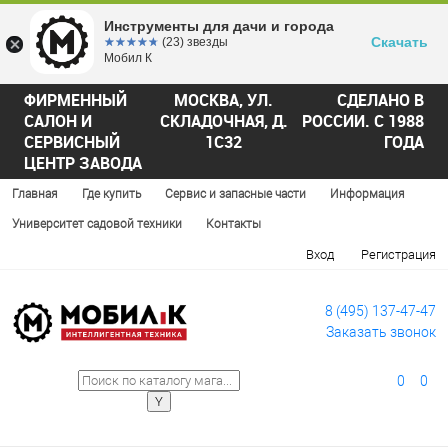
Инструменты для дачи и города
Скачать
☆☆☆☆☆
★★★★★
(23) звезды
Мобил К
ФИРМЕННЫЙ
МОСКВА, УЛ.
СДЕЛАНО В
САЛОН И
СКЛАДОЧНАЯ, Д.
РОССИИ. С 1988
СЕРВИСНЫЙ
1С32
ГОДА
ЦЕНТР ЗАВОДА
Главная
Где купить
Сервис и запасные части
Информация
Университет садовой техники
Контакты
Вход
Регистрация
8 (495) 137-47-47
Заказать звонок
0
0