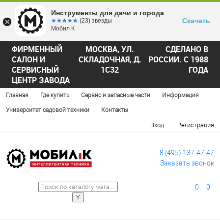
Инструменты для дачи и города
Скачать
☆☆☆☆☆
★★★★★
(23) звезды
Мобил К
ФИРМЕННЫЙ
МОСКВА, УЛ.
СДЕЛАНО В
САЛОН И
СКЛАДОЧНАЯ, Д.
РОССИИ. С 1988
СЕРВИСНЫЙ
1С32
ГОДА
ЦЕНТР ЗАВОДА
Главная
Где купить
Сервис и запасные части
Информация
Университет садовой техники
Контакты
Вход
Регистрация
8 (495) 137-47-47
Заказать звонок
0
0