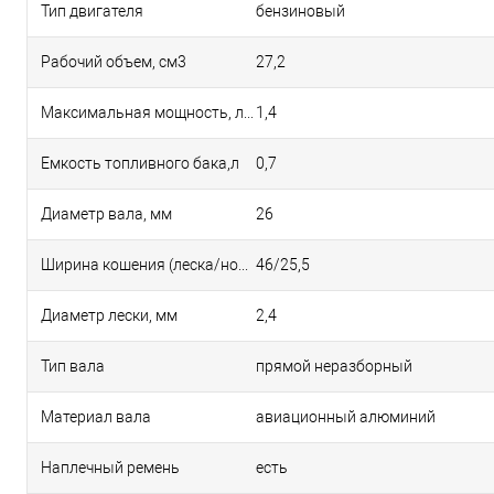
Тип двигателя
бензиновый
Рабочий объем, см3
27,2
Максимальная мощность, л.с.
1,4
Емкость топливного бака,л
0,7
Диаметр вала, мм
26
Ширина кошения (леска/нож), см
46/25,5
Диаметр лески, мм
2,4
Тип вала
прямой неразборный
Материал вала
авиационный алюминий
Наплечный ремень
есть