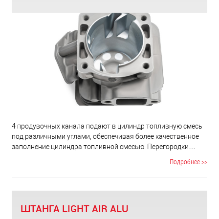
по сравнению с обычными 2-х тактными двигателями
Мобил К.
4 продувочных канала подают в цилиндр топливную смесь
под различными углами, обеспечивая более качественное
заполнение цилиндра топливной смесью. Перегородки
между каналами сохраняют геометрию цилиндра, повышая
Подробнее >>
ресурс цилиндро-поршневой группы при прохождении
нижней мертвой точки.
ШТАНГА LIGHT AIR ALU