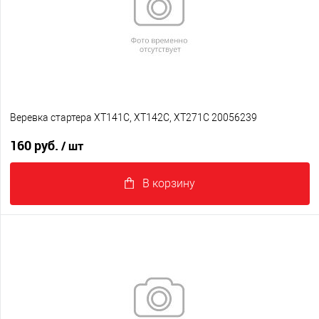
Веревка стартера XT141C, XT142C, XT271C 20056239
160 руб.
/ шт
В корзину