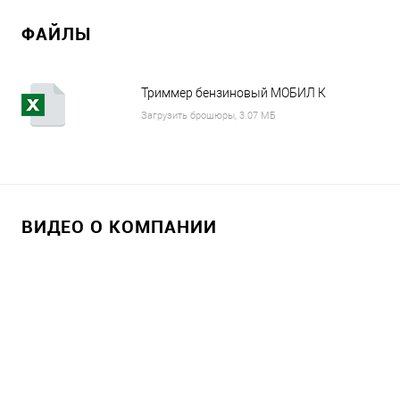
ФАЙЛЫ
Триммер бензиновый МОБИЛ К
XT271C ПРЕМИУМ MBK0023869.xlsx
Загрузить брошюры, 3.07 МБ
ВИДЕО О КОМПАНИИ