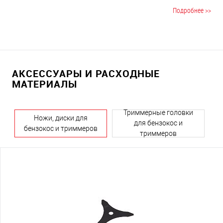
работать с кусторезом легко и комфортно. Функция
Подробнее >>
автосброса позволяет моментально отстегнуть кусторез в
нештатной ситуации.
АКСЕССУАРЫ И РАСХОДНЫЕ
МАТЕРИАЛЫ
Триммерные головки
Ножи, диски для
для бензокос и
бензокос и триммеров
триммеров