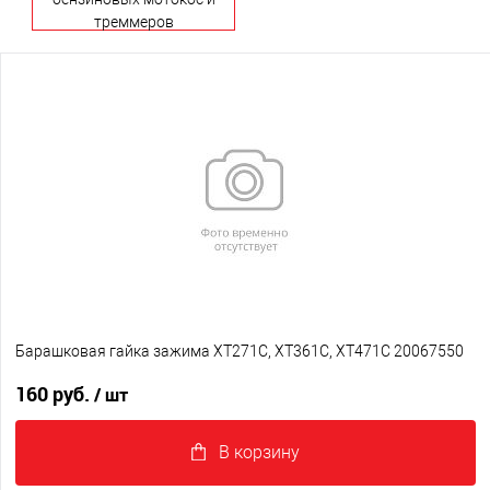
треммеров
Барашковая гайка зажима XT271C, XT361C, XT471C 20067550
160 руб.
/ шт
В корзину