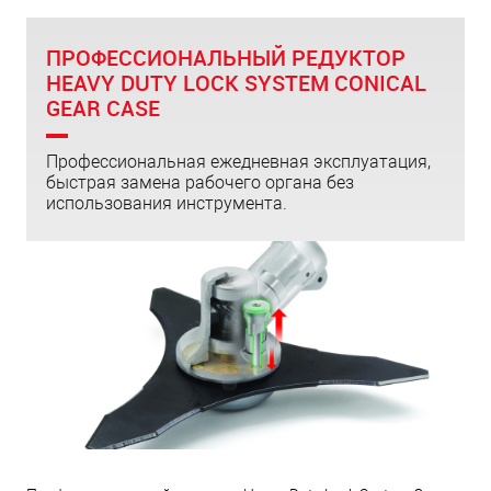
согнется и останется прямой. А значит у вас не появится
вибраций. Такой сплав также уменьшает вес самого
ПРОФЕССИОНАЛЬНЫЙ РЕДУКТОР
кустореза, что позволяет вам дольше и комфортнее
HEAVY DUTY LOCK SYSTEM CONICAL
работать.
GEAR CASE
Профессиональная ежедневная эксплуатация,
быстрая замена рабочего органа без
использования инструмента.