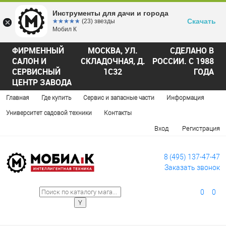
Инструменты для дачи и города
Скачать
☆☆☆☆☆
★★★★★
(23) звезды
Мобил К
ФИРМЕННЫЙ
МОСКВА, УЛ.
СДЕЛАНО В
САЛОН И
СКЛАДОЧНАЯ, Д.
РОССИИ. С 1988
СЕРВИСНЫЙ
1С32
ГОДА
ЦЕНТР ЗАВОДА
Главная
Где купить
Сервис и запасные части
Информация
Университет садовой техники
Контакты
Вход
Регистрация
8 (495) 137-47-47
Заказать звонок
0
0