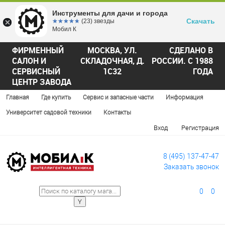
Инструменты для дачи и города
Скачать
☆☆☆☆☆
★★★★★
(23) звезды
Мобил К
ФИРМЕННЫЙ
МОСКВА, УЛ.
СДЕЛАНО В
САЛОН И
СКЛАДОЧНАЯ, Д.
РОССИИ. С 1988
СЕРВИСНЫЙ
1С32
ГОДА
ЦЕНТР ЗАВОДА
Главная
Где купить
Сервис и запасные части
Информация
Университет садовой техники
Контакты
Вход
Регистрация
8 (495) 137-47-47
Заказать звонок
0
0