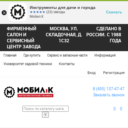
Инструменты для дачи и города
Скачать
☆☆☆☆☆
★★★★★
(23) звезды
Мобил К
ФИРМЕННЫЙ
МОСКВА, УЛ.
СДЕЛАНО В
САЛОН И
СКЛАДОЧНАЯ, Д.
РОССИИ. С 1988
СЕРВИСНЫЙ
1С32
ГОДА
ЦЕНТР ЗАВОДА
Главная
Где купить
Сервис и запасные части
Информация
Университет садовой техники
Контакты
Вход
Регистрация
8 (495) 137-47-47
Заказать звонок
0
0