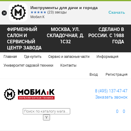
Инструменты для дачи и города
Скачать
☆☆☆☆☆
★★★★★
(23) звезды
Мобил К
ФИРМЕННЫЙ
МОСКВА, УЛ.
СДЕЛАНО В
САЛОН И
СКЛАДОЧНАЯ, Д.
РОССИИ. С 1988
СЕРВИСНЫЙ
1С32
ГОДА
ЦЕНТР ЗАВОДА
Главная
Где купить
Сервис и запасные части
Информация
Университет садовой техники
Контакты
Вход
Регистрация
8 (495) 137-47-47
Заказать звонок
0
0