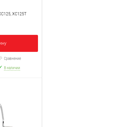
XC125, XC125T
ину
Сравнение
В наличии