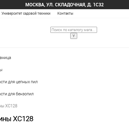
МОСКВА, УЛ. СКЛАДОЧНАЯ, Д. 1С32
Университет садовой техники
Контакты
раница
лы
асти для цепных пил
асти для бензопил
ны XC128
ины XC128