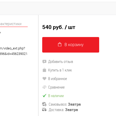
рактеристики
540 руб.
/ шт
7
В корзину
om/video_ext.php?
8896&id=456239021&hd=2
Добавить отзыв
Купить в 1 клик
В избранное
Сравнение
В наличии
Самовывоз:
Завтра
Доставка:
Завтра