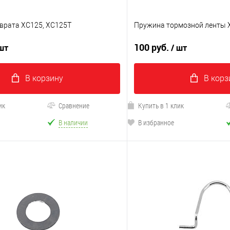
врата XC125, XC125T
Пружина тормозной ленты 
100 руб.
 шт
/ шт
В корзину
В корз
ик
Сравнение
Купить в 1 клик
В наличии
В избранное