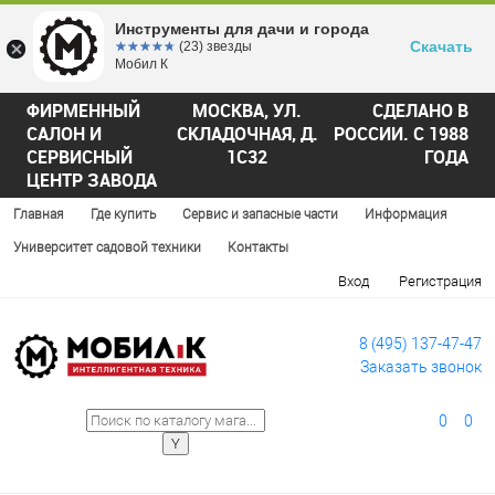
Инструменты для дачи и города
Скачать
☆☆☆☆☆
★★★★★
(23) звезды
Мобил К
ФИРМЕННЫЙ
МОСКВА, УЛ.
СДЕЛАНО В
САЛОН И
СКЛАДОЧНАЯ, Д.
РОССИИ. С 1988
СЕРВИСНЫЙ
1С32
ГОДА
ЦЕНТР ЗАВОДА
Главная
Где купить
Сервис и запасные части
Информация
Университет садовой техники
Контакты
Вход
Регистрация
8 (495) 137-47-47
Заказать звонок
0
0