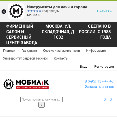
Инструменты для дачи и города
Скачать
☆☆☆☆☆
★★★★★
(23) звезды
Мобил К
ФИРМЕННЫЙ
МОСКВА, УЛ.
СДЕЛАНО В
САЛОН И
СКЛАДОЧНАЯ, Д.
РОССИИ. С 1988
СЕРВИСНЫЙ
1С32
ГОДА
ЦЕНТР ЗАВОДА
Главная
Где купить
Сервис и запасные части
Информация
Университет садовой техники
Контакты
Вход
Регистрация
8 (495) 137-47-47
Заказать звонок
0
0