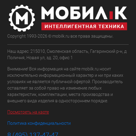
Copyright 1993-2026 © mobilk.ru все права защищены.
Наш адрес: 215010, Смоленская область, Гагаринский р-н, д
Поличня, Новая ул, зд. 20, офис 1
Внимание! Вся информация на сайте mobilk.ru носит
исключительно информационный характер и ни при каких
условиях не является публичной офертой. Производитель
оставляет за собой право на изменение любых
характеристик, комплектации, места производства и
внешнего вида изделия в одностороннем порядке.
Посмотреть на карте
Политика конфиденциальности
8 (495) 137-47-47