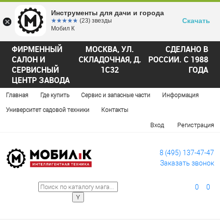
Инструменты для дачи и города
Скачать
☆☆☆☆☆
★★★★★
(23) звезды
Мобил К
ФИРМЕННЫЙ
МОСКВА, УЛ.
СДЕЛАНО В
САЛОН И
СКЛАДОЧНАЯ, Д.
РОССИИ. С 1988
СЕРВИСНЫЙ
1С32
ГОДА
ЦЕНТР ЗАВОДА
Главная
Где купить
Сервис и запасные части
Информация
Университет садовой техники
Контакты
Вход
Регистрация
8 (495) 137-47-47
Заказать звонок
0
0