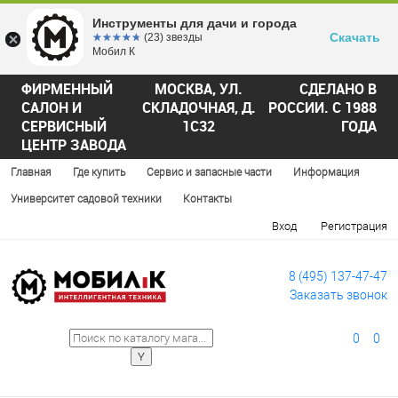
Инструменты для дачи и города
Скачать
☆☆☆☆☆
★★★★★
(23) звезды
Мобил К
ФИРМЕННЫЙ
МОСКВА, УЛ.
СДЕЛАНО В
САЛОН И
СКЛАДОЧНАЯ, Д.
РОССИИ. С 1988
СЕРВИСНЫЙ
1С32
ГОДА
ЦЕНТР ЗАВОДА
Главная
Где купить
Сервис и запасные части
Информация
Университет садовой техники
Контакты
Вход
Регистрация
8 (495) 137-47-47
Заказать звонок
0
0