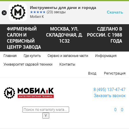
Инструменты для дачи и города
Скачать
☆☆☆☆☆
★★★★★
(23) звезды
Мобил К
ФИРМЕННЫЙ
МОСКВА, УЛ.
СДЕЛАНО В
САЛОН И
СКЛАДОЧНАЯ, Д.
РОССИИ. С 1988
СЕРВИСНЫЙ
1С32
ГОДА
ЦЕНТР ЗАВОДА
Главная
Где купить
Сервис и запасные части
Информация
Университет садовой техники
Контакты
Вход
Регистрация
8 (495) 137-47-47
Заказать звонок
0
0