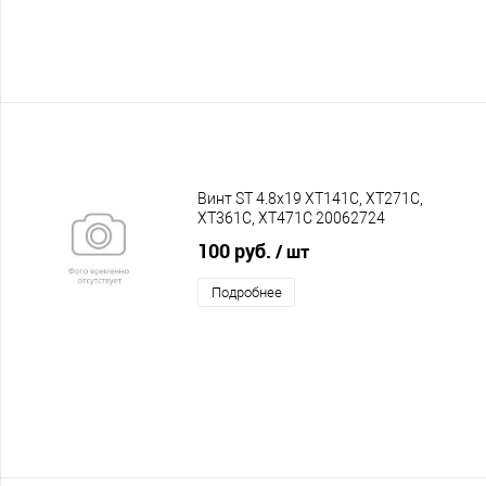
Винт ST 4.8x19 XT141C, XT271C,
XT361C, XT471C 20062724
100 руб.
/ шт
Подробнее