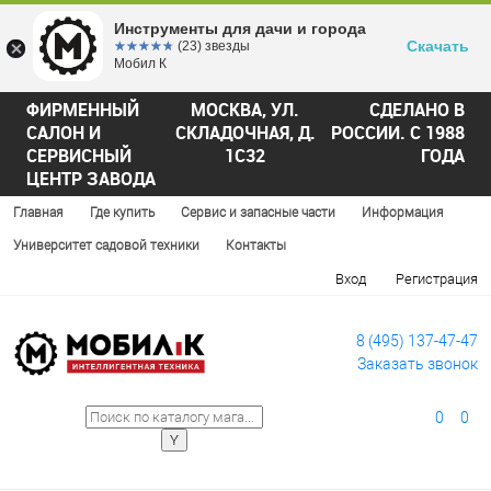
Инструменты для дачи и города
Скачать
☆☆☆☆☆
★★★★★
(23) звезды
Мобил К
ФИРМЕННЫЙ
МОСКВА, УЛ.
СДЕЛАНО В
САЛОН И
СКЛАДОЧНАЯ, Д.
РОССИИ. С 1988
СЕРВИСНЫЙ
1С32
ГОДА
ЦЕНТР ЗАВОДА
Главная
Где купить
Сервис и запасные части
Информация
Университет садовой техники
Контакты
Вход
Регистрация
8 (495) 137-47-47
Заказать звонок
0
0