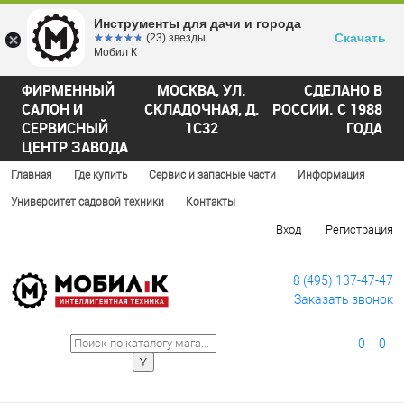
Инструменты для дачи и города
Скачать
☆☆☆☆☆
★★★★★
(23) звезды
Мобил К
ФИРМЕННЫЙ
МОСКВА, УЛ.
СДЕЛАНО В
САЛОН И
СКЛАДОЧНАЯ, Д.
РОССИИ. С 1988
СЕРВИСНЫЙ
1С32
ГОДА
ЦЕНТР ЗАВОДА
Главная
Где купить
Сервис и запасные части
Информация
Университет садовой техники
Контакты
Вход
Регистрация
8 (495) 137-47-47
Заказать звонок
0
0