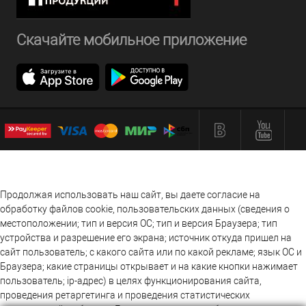
Скачайте мобильное приложение
Продолжая использовать наш сайт, вы даете согласие на
обработку файлов cookie, пользовательских данных (сведения о
местоположении; тип и версия ОС; тип и версия Браузера; тип
устройства и разрешение его экрана; источник откуда пришел на
сайт пользователь; с какого сайта или по какой рекламе; язык ОС и
Браузера; какие страницы открывает и на какие кнопки нажимает
пользователь; ip-адрес) в целях функционирования сайта,
проведения ретаргетинга и проведения статистических