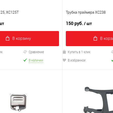
25, XC125T
Трубка праймера XC238
150 руб.
 шт
/ шт
В корзину
В корз
ик
Сравнение
Купить в 1 клик
В наличии
В избранное