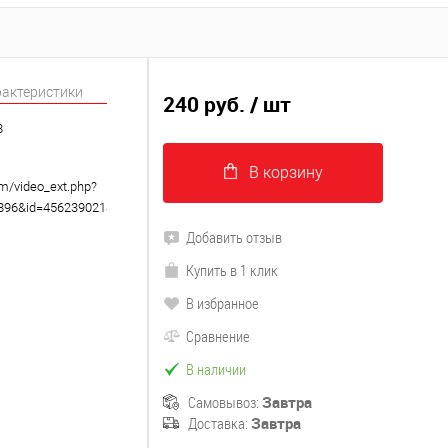
рактеристики
240 руб.
/ шт
8
В корзину
om/video_ext.php?
8896&id=456239021&hd=2
Добавить отзыв
Купить в 1 клик
В избранное
Сравнение
В наличии
Самовывоз:
Завтра
Доставка:
Завтра