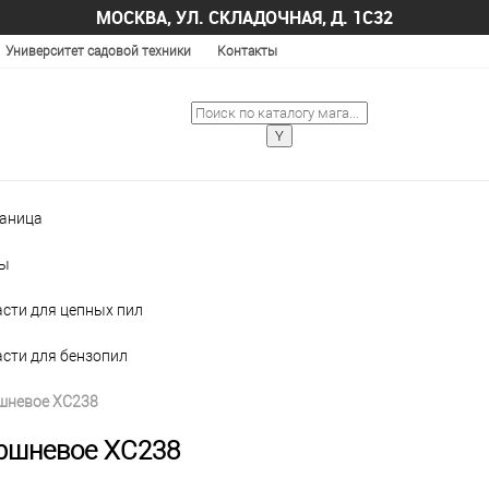
МОСКВА, УЛ. СКЛАДОЧНАЯ, Д. 1С32
Университет садовой техники
Контакты
раница
лы
асти для цепных пил
асти для бензопил
шневое XC238
ршневое XC238