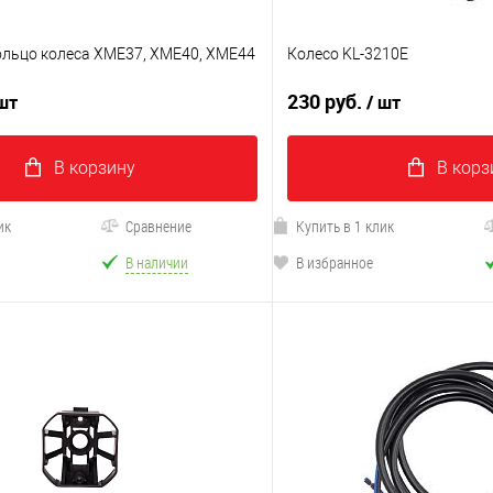
ольцо колеса XME37, XME40, XME44
Колесо KL-3210E
230 руб.
 шт
/ шт
В корзину
В корз
ик
Сравнение
Купить в 1 клик
В наличии
В избранное