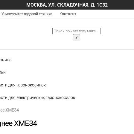
МОСКВА, УЛ. СКЛАДОЧНАЯ, Д. 1С32
Университет садовой техники
Контакты
раница
лки
асти для газонокосилок
сти для электрических газонокосилок
нее XME34
днее XME34