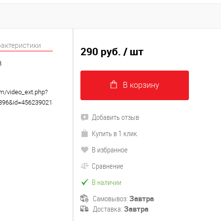
рактеристики
290 руб.
/ шт
8
В корзину
om/video_ext.php?
8896&id=456239021&hd=2
Добавить отзыв
Купить в 1 клик
В избранное
Сравнение
В наличии
Самовывоз:
Завтра
Доставка:
Завтра