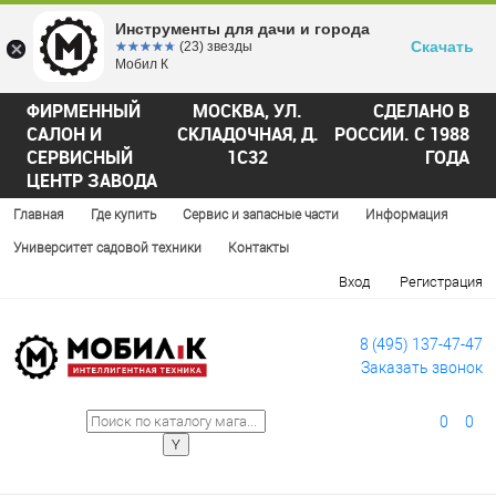
Инструменты для дачи и города
Скачать
☆☆☆☆☆
★★★★★
(23) звезды
Мобил К
ФИРМЕННЫЙ
МОСКВА, УЛ.
СДЕЛАНО В
САЛОН И
СКЛАДОЧНАЯ, Д.
РОССИИ. С 1988
СЕРВИСНЫЙ
1С32
ГОДА
ЦЕНТР ЗАВОДА
Главная
Где купить
Сервис и запасные части
Информация
Университет садовой техники
Контакты
Вход
Регистрация
8 (495) 137-47-47
Заказать звонок
0
0