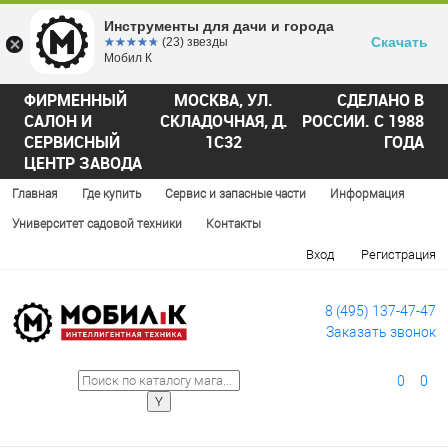
Инструменты для дачи и города
Скачать
☆☆☆☆☆
★★★★★
(23) звезды
Мобил К
ФИРМЕННЫЙ
МОСКВА, УЛ.
СДЕЛАНО В
САЛОН И
СКЛАДОЧНАЯ, Д.
РОССИИ. С 1988
СЕРВИСНЫЙ
1С32
ГОДА
ЦЕНТР ЗАВОДА
Главная
Где купить
Сервис и запасные части
Информация
Университет садовой техники
Контакты
Вход
Регистрация
8 (495) 137-47-47
Заказать звонок
0
0