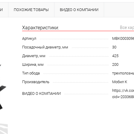
КИ
ПОХОЖИЕ ТОВАРЫ
ВИДЕО О КОМПАНИИ
Характеристики:
Все ха
Артикул
MBK000309
Посадочный диаметр, мм
30
Диаметр, мм
425
Ширина, мм
200
Тип обода
трехполозн
Производитель
Мобил К
https://vk.c
ВИДЕО О КОМПАНИИ
oid=-20336