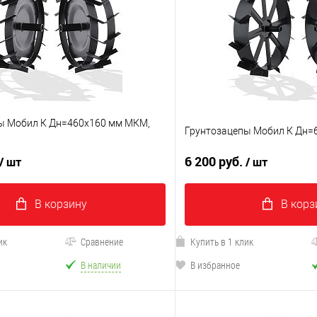
ы Мобил К Дн=460х160 мм МКМ,
Грунтозацепы Мобил К Дн=
6 200 руб.
/ шт
/ шт
В корзину
В корз
ик
Сравнение
Купить в 1 клик
В наличии
В избранное