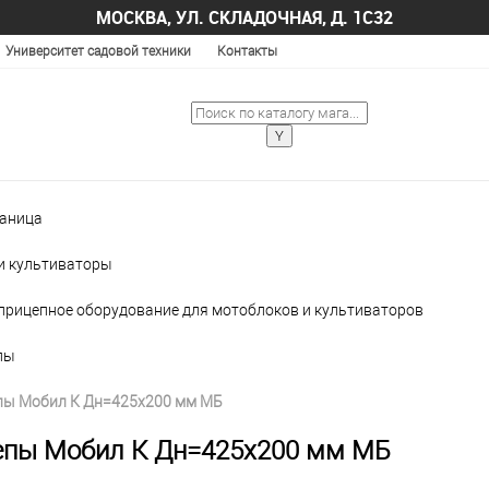
МОСКВА, УЛ. СКЛАДОЧНАЯ, Д. 1С32
Университет садовой техники
Контакты
раница
и культиваторы
 прицепное оборудование для мотоблоков и культиваторов
пы
пы Мобил К Дн=425х200 мм МБ
епы Мобил К Дн=425х200 мм МБ