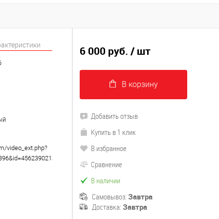
рактеристики
6 000 руб.
/ шт
6
В корзину
Добавить отзыв
ый
Купить в 1 клик
В избранное
om/video_ext.php?
8896&id=456239021&hd=2
Сравнение
В наличии
Самовывоз:
Завтра
Доставка:
Завтра