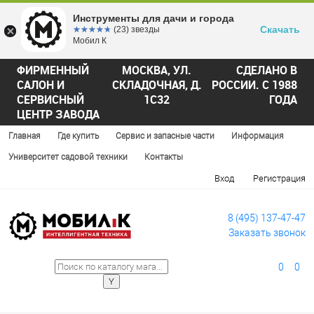
Инструменты для дачи и города
Скачать
☆☆☆☆☆
★★★★★
(23) звезды
Мобил К
ФИРМЕННЫЙ
МОСКВА, УЛ.
СДЕЛАНО В
САЛОН И
СКЛАДОЧНАЯ, Д.
РОССИИ. С 1988
СЕРВИСНЫЙ
1С32
ГОДА
ЦЕНТР ЗАВОДА
Главная
Где купить
Сервис и запасные части
Информация
Университет садовой техники
Контакты
Вход
Регистрация
8 (495) 137-47-47
Заказать звонок
0
0