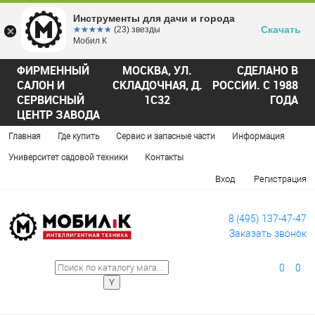
Инструменты для дачи и города
Скачать
☆☆☆☆☆
★★★★★
(23) звезды
Мобил К
ФИРМЕННЫЙ
МОСКВА, УЛ.
СДЕЛАНО В
САЛОН И
СКЛАДОЧНАЯ, Д.
РОССИИ. С 1988
СЕРВИСНЫЙ
1С32
ГОДА
ЦЕНТР ЗАВОДА
Главная
Где купить
Сервис и запасные части
Информация
Университет садовой техники
Контакты
Вход
Регистрация
8 (495) 137-47-47
Заказать звонок
0
0