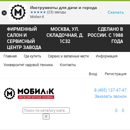
Инструменты для дачи и города
Скачать
☆☆☆☆☆
★★★★★
(23) звезды
Мобил К
ФИРМЕННЫЙ
МОСКВА, УЛ.
СДЕЛАНО В
САЛОН И
СКЛАДОЧНАЯ, Д.
РОССИИ. С 1988
СЕРВИСНЫЙ
1С32
ГОДА
ЦЕНТР ЗАВОДА
Главная
Где купить
Сервис и запасные части
Информация
Университет садовой техники
Контакты
Вход
Регистрация
8 (495) 137-47-47
Заказать звонок
0
0