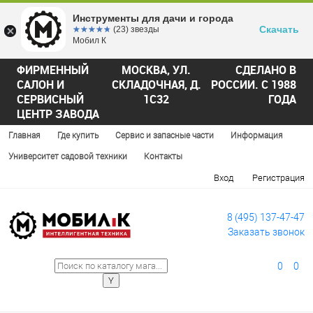
Инструменты для дачи и города
Скачать
☆☆☆☆☆
★★★★★
(23) звезды
Мобил К
ФИРМЕННЫЙ
МОСКВА, УЛ.
СДЕЛАНО В
САЛОН И
СКЛАДОЧНАЯ, Д.
РОССИИ. С 1988
СЕРВИСНЫЙ
1С32
ГОДА
ЦЕНТР ЗАВОДА
Главная
Где купить
Сервис и запасные части
Информация
Университет садовой техники
Контакты
Вход
Регистрация
8 (495) 137-47-47
Заказать звонок
0
0