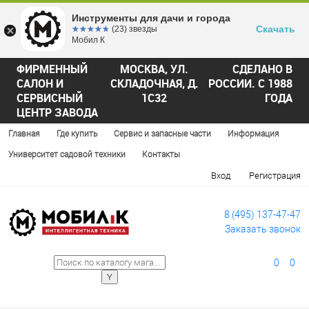
Инструменты для дачи и города
Скачать
☆☆☆☆☆
★★★★★
(23) звезды
Мобил К
ФИРМЕННЫЙ
МОСКВА, УЛ.
СДЕЛАНО В
САЛОН И
СКЛАДОЧНАЯ, Д.
РОССИИ. С 1988
СЕРВИСНЫЙ
1С32
ГОДА
ЦЕНТР ЗАВОДА
Главная
Где купить
Сервис и запасные части
Информация
Университет садовой техники
Контакты
Вход
Регистрация
8 (495) 137-47-47
Заказать звонок
0
0