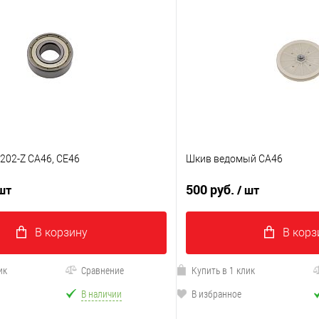
202-Z CA46, CE46
Шкив ведомый CA46
500 руб.
 шт
/ шт
В корзину
В корз
ик
Сравнение
Купить в 1 клик
В наличии
В избранное