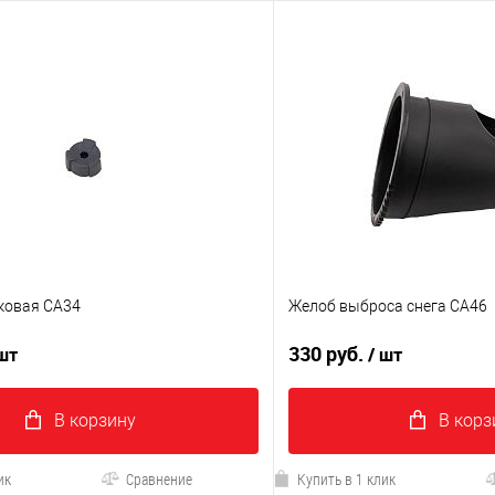
ковая CA34
Желоб выброса снега CA46
330 руб.
 шт
/ шт
В корзину
В корз
ик
Сравнение
Купить в 1 клик