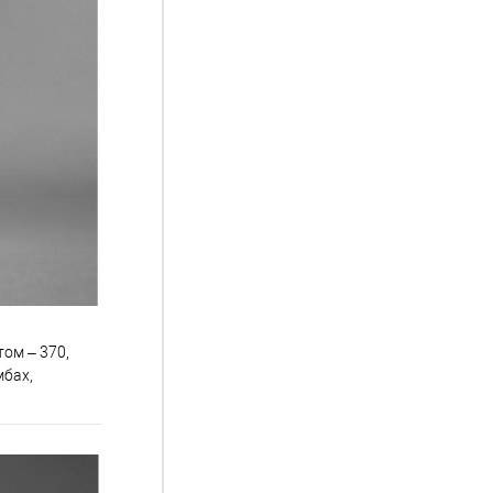
ом – 370,
мбах,