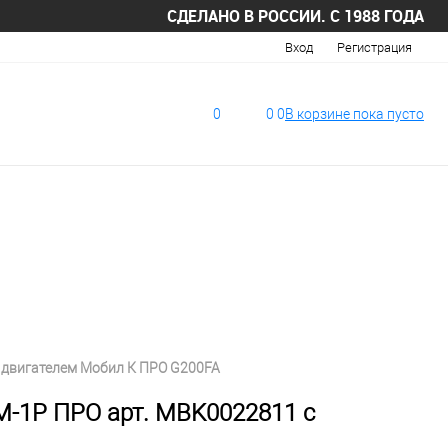
СДЕЛАНО В РОССИИ. С 1988 ГОДА
Вход
Регистрация
0
0
0
В корзине
пока
пусто
 двигателем Мобил К ПРО G200FA
-1Р ПРО арт. MBK0022811 с