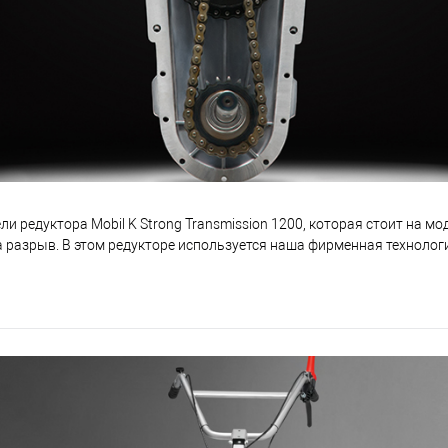
ли редуктора Mobil K Strong Transmission 1200, которая стоит на м
 разрыв. В этом редукторе используется наша фирменная технолог
ринадлежности к профессиональному классу
о он не требует долива или контроля уровня смазочного материал
полнена расточка корпуса