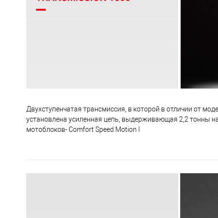
Двухступенчатая трансмиссия, в которой в отличии от моде
установлена усиленная цепь, выдерживающая 2,2 тонны на
мотоблоков- Comfort Speed Motion I
Корпус редуктора – алюминиевый, что говорит о его п
На корпусе имеются ребра жесткости
Редуктор полностью разборный и обслуживаемый, однак
рассчитана на весь срок службы культиватора
Везде используются подшипники и, что очень важно, вы