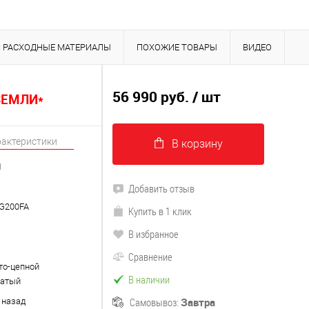
И РАСХОДНЫЕ МАТЕРИАЛЫ
ПОХОЖИЕ ТОВАРЫ
ВИДЕО
56 990 руб.
/ шт
ЗЕМЛИ*
рактеристики
В корзину
1
Добавить отзыв
G200FA
Купить в 1 клик
В избранное
Сравнение
то-цепной
В наличии
чатый
Самовывоз:
Завтра
1 назад