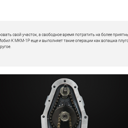
овать свой участок, а свободное время потратить на более приятн
обил К МКМ-1Р еще и выполняет такие операции как вспашка плуго
ругое.