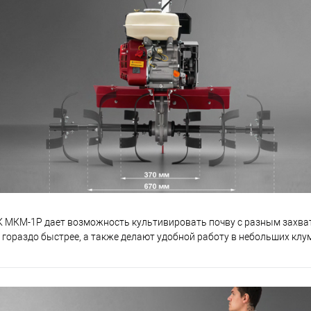
вает усилие на разрыв в 2,2 тонны
 МКМ-1Р дает возможность культивировать почву с разным захват
 гораздо быстрее, а также делают удобной работу в небольших клу