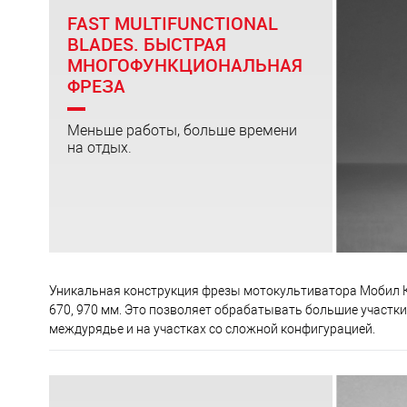
FAST MULTIFUNCTIONAL
Опоры вала разнесены на оптимальное расстояние
BLADES. БЫСТРАЯ
МНОГОФУНКЦИОНАЛЬНАЯ
Все шестерни и валы закалены
ФРЕЗА
Цепь, которая установлена внутри трансмиссии выдержи
Меньше работы, больше времени
на отдых.
Уникальная конструкция фрезы мотокультиватора Мобил К
670, 970 мм. Это позволяет обрабатывать большие участки
междурядье и на участках со сложной конфигурацией.