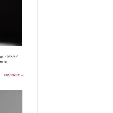
одели МКМ-1
ия от
Подробнее >>
а. Смазка