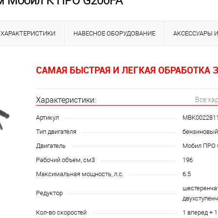
м Мобил К ПРО G200FA
ХАРАКТЕРИСТИКИ
НАВЕСНОЕ ОБОРУДОВАНИЕ
АКСЕССУАРЫ 
С
АМАЯ БЫСТРАЯ И ЛЕГКАЯ ОБРАБОТКА 
Характеристики:
Все ха
Артикул
MBK002281
Тип двигателя
бензиновый
Двигатель
Мобил ПРО 
Рабочий объем, см3
196
Максимальная мощность, л.с.
6.5
шестеренча
Редуктор
двухступен
Кол-во скоростей
1 вперед + 