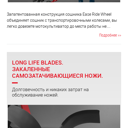
Запатентованная конструкция сошника Ease Ride Wheel
объединяет сошник с транспортировочными колесами, вы
легко довезете мотокультиватор до места работы не
повреждая при этом газон или тротуарную плитку ножами.
Подробнее >>
Расположение колес сзади позволяет распределить всю
массу мотокультиватора на колеса и перемещать его без
нагрузки на руки и спину в отличии от того, когда колеса
расположены спереди. Чтобы начать работать и
LONG LIFE BLADES.
обрабатывать землю, нужно всего лишь перевернуть
ЗАКАЛЕННЫЕ
сошник на 180 градусов.
САМОЗАТАЧИВАЮЩИЕСЯ НОЖИ.
Долговечность и никаких затрат на
обслуживание ножей.