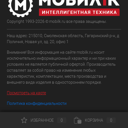
Copyright 1993-2026 © mobilk.ru все права защищены.
Наш адрес: 215010, Смоленская область, Гагаринский р-н, д
Поличня, Новая ул, зд. 20, офис 1
Внимание! Вся информация на сайте mobilk.ru носит
исключительно информационный характер и ни при каких
условиях не является публичной офертой. Производитель
оставляет за собой право на изменение любых
характеристик, комплектации, места производства и
внешнего вида изделия в одностороннем порядке.
Посмотреть на карте
Политика конфиденциальности
8 (495) 137-47-47
ИЗБРАННОЕ
0
КОРЗИНА
0
Email:
shop@mobilk.ru