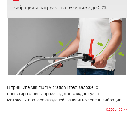
Вибрация и нагрузка на руки ниже до 50%.
В принципе Minimum Vibration Effect заложено
проектирование и производство каждого узла
мотокультиватора с задачей – снизить уровень вибрации
до минимума. Т.к. повышенная вибрация напрямую влияет
Подробнее >>
на здоровье. Например, руль крепится не к раме
мотокультиватора, а к самому редуктору; на
мотокультиватор устанавливаются профессиональные
органы управления от лидера мирового рынка из Италии –