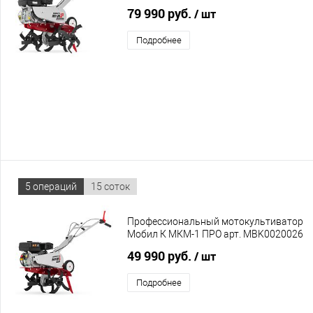
MBK0022816 с двигателем Honda
79 990 руб.
/ шт
GP200
Подробнее
5 операций
15 соток
Профессиональный мотокультиватор
Мобил К МКМ-1 ПРО арт. MBK0020026
с двигателем Мобил К ПРО G200FA
49 990 руб.
/ шт
Подробнее