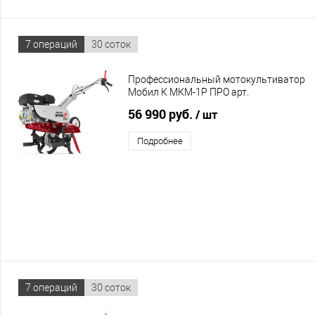
7 операций
30 соток
Профессиональный мотокультиватор
Мобил К МКМ-1Р ПРО арт.
MBK0022811 с двигателем Мобил К
56 990 руб.
/ шт
ПРО G200FA
Подробнее
7 операций
30 соток