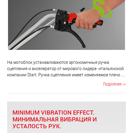
На мотоблок устанавливаются эргономичные ручка
сцепления и акселератор от мирового лидера- итальянской
компании Start. Ручка сцепления имеет изменяемое плечо и
при нажатии нагрузка на запястье отсутствует. Рукоятки
Подробнее >>
выполнены из специального антивибрационного сплава,
что делает вашу работу комфортной.
MINIMUM VIBRATION EFFECT.
МИНИМАЛЬНАЯ ВИБРАЦИЯ И
УСТАЛОСТЬ РУК.