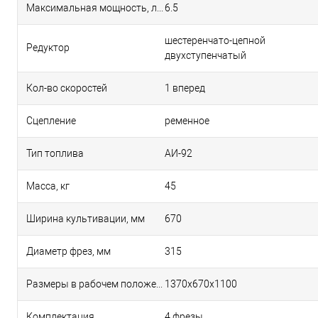
Максимальная мощность, л.с.
6.5
шестеренчато-цепной
Редуктор
двухступенчатый
Кол-во скоростей
1 вперед
Сцепление
ременное
Тип топлива
АИ-92
Масса, кг
45
Ширина культивации, мм
670
Диаметр фрез, мм
315
Размеры в рабочем положении, мм
1370х670х1100
Комплектация
4 фрезы