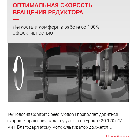
ОПТИМАЛЬНАЯ СКОРОСТЬ
усталости и вреда здоровью.
ВРАЩЕНИЯ РЕДУКТОРА
Легкость и комфорт в работе со 100%
эффективностью
Технология Comfort Speed Motion I позволяет добиться
скорости вращения вала редуктора на уровне 80-120 об/
мин. Благодаря этому мотокультиватор движется
самостоятельно поступательно вперед и разрыхляет почву
Подробнее >>