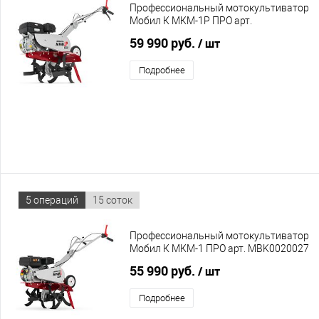
Профессиональный мотокультиватор
Мобил К МКМ-1Р ПРО арт.
MBK0022812 с двигателем
59 990 руб.
/ шт
Briggs&Stratton CR950
Подробнее
5 операций
15 соток
Профессиональный мотокультиватор
Мобил К МКМ-1 ПРО арт. MBK0020027
с двигателем Briggs&Stratton CR950
55 990 руб.
/ шт
Подробнее