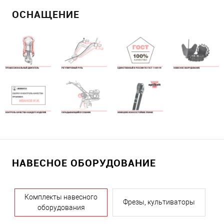
START, которые максимально надежны и «гасят» вибрации
ОСНАЩЕНИЕ
на руки оператора благодаря специальным
антивибрационным вставкам более чем на 50%. У этой
ручки сцепления меняется плечо и когда вы держите
сцепление нажатым, нагрузки на запястье практически нет.
НАВЕСНОЕ ОБОРУДОВАНИЕ
Комплекты навесного
Фрезы, культиваторы
оборудования