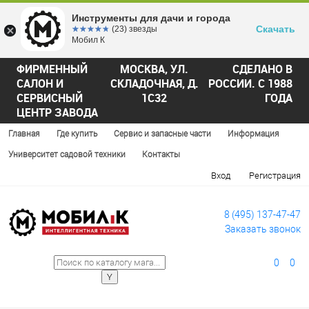
Инструменты для дачи и города
Скачать
☆☆☆☆☆
★★★★★
(23) звезды
Мобил К
ФИРМЕННЫЙ
МОСКВА, УЛ.
СДЕЛАНО В
САЛОН И
СКЛАДОЧНАЯ, Д.
РОССИИ. С 1988
СЕРВИСНЫЙ
1С32
ГОДА
ЦЕНТР ЗАВОДА
Главная
Где купить
Сервис и запасные части
Информация
Университет садовой техники
Контакты
Вход
Регистрация
8 (495) 137-47-47
Заказать звонок
0
0