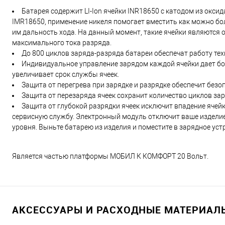
Батарея содержит LI-Ion ячейки INR18650 с катодом из оксида
IMR18650, применение никеля помогает вместить как можно бол
им дальность хода. На данный момент, такие ячейки являются 
максимального тока разряда.
До 800 циклов заряда-разряда батареи обеспечат работу тех
Индивидуальное управление зарядом каждой ячейки дает бол
увеличивает срок службы ячеек.
Защита от перегрева при зарядке и разрядке обеспечит безо
Защита от перезаряда ячеек сохранит количество циклов за
Защита от глубокой разрядки ячеек исключит впадение ячейк
сервисную службу. Электронный модуль отключит ваше изделие,
уровня. Выньте батарею из изделия и поместите в зарядное ус
Является частью платформы МОБИЛ К КОМФОРТ 20 Вольт.
АКСЕССУАРЫ И РАСХОДНЫЕ МАТЕРИАЛ