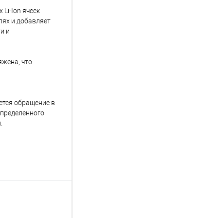
 Li-Ion ячеек
лях и добавляет
и и
яжена, что
уется обращение в
определенного
.