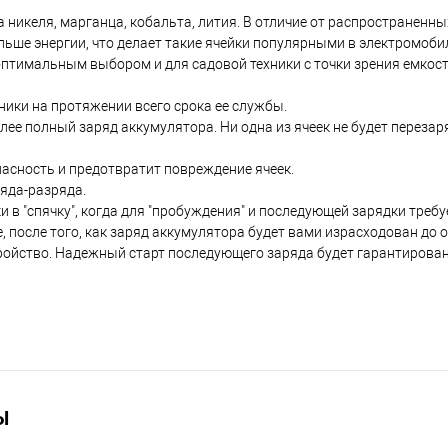
 никеля, марганца, кобальта, лития. В отличие от распространенных
ьше энергии, что делает такие ячейки популярными в электромоби
оптимальным выбором и для садовой техники с точки зрения емкост
ники на протяжении всего срока ее службы.
ее полный заряд аккумулятора. Ни одна из ячеек не будет перезар
пасность и предотвратит повреждение ячеек.
ряда-разряда.
и в "спячку", когда для "пробуждения" и последующей зарядки треб
 после того, как заряд аккумулятора будет вами израсходован до 
тройство. Надежный старт последующего заряда будет гарантирован
Ы