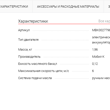
ХАРАКТЕРИСТИКИ
АКСЕССУАРЫ И РАСХОДНЫЕ МАТЕРИАЛЫ
Характеристики:
Все ха
Артикул
MBK002779
электрическ
Тип двигателя
аккумулято
Масса, кг
1,96
Производитель
Мобил К
Емкость масляного бака,л
0,12
Максимальная скорость цепи, м/с
6
Система подачи масла
ручным нас