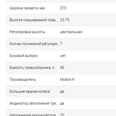
Ширина захвата, мм
370
Высота скашиваемой травы, мм
25-75
Регулировка высоты
центральная
Кол-во положений регулировки высоты
7
Боковой выброс
нет
Емкость травосборника, л
40
Производитель
Мобил К
Большие задние колеса
да
Индикатор заполнения травосборника
да
Напряжение аккумулятора, В
20