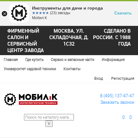
Инструменты для дачи и города
Скачать
☆☆☆☆☆
★★★★★
(23) звезды
Мобил К
ФИРМЕННЫЙ
МОСКВА, УЛ.
СДЕЛАНО В
САЛОН И
СКЛАДОЧНАЯ, Д.
РОССИИ. С 1988
СЕРВИСНЫЙ
1С32
ГОДА
ЦЕНТР ЗАВОДА
Главная
Где купить
Сервис и запасные части
Информация
Университет садовой техники
Контакты
Вход
Регистрация
8 (495) 137-47-47
Заказать звонок
0
0