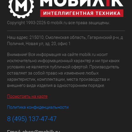
Copyright 1993-2026 © mobilk.ru все права защищены.
Наш адрес: 215010, Смоленская область, Гагаринский р-н, д
Поличня, Новая ул, зд. 20, офис 1
Внимание! Вся информация на сайте mobilk.ru носит
исключительно информационный характер и ни при каких
условиях не является публичной офертой. Производитель
оставляет за собой право на изменение любых
характеристик, комплектации, места производства и
внешнего вида изделия в одностороннем порядке.
Посмотреть на карте
Политика конфиденциальности
8 (495) 137-47-47