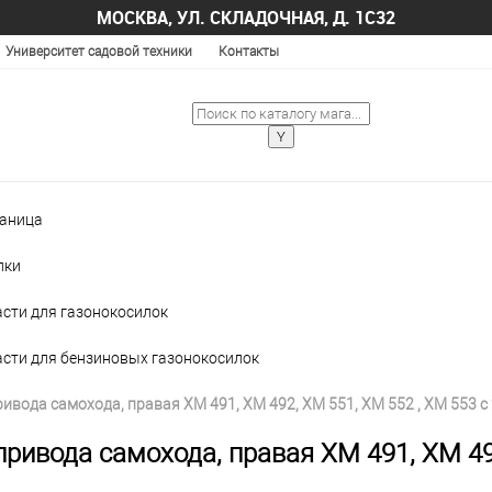
МОСКВА, УЛ. СКЛАДОЧНАЯ, Д. 1С32
Университет садовой техники
Контакты
раница
лки
асти для газонокосилок
асти для бензиновых газонокосилок
ивода самохода, правая XM 491, XM 492, XM 551, XM 552 , XM 553 с
ривода самохода, правая XM 491, XM 492