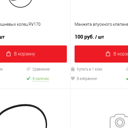
ршневых колец RV170
Манжета впускного клапана
100 руб.
 шт
/ шт
В корзину
В корз
ик
Сравнение
Купить в 1 клик
В наличии
В избранное