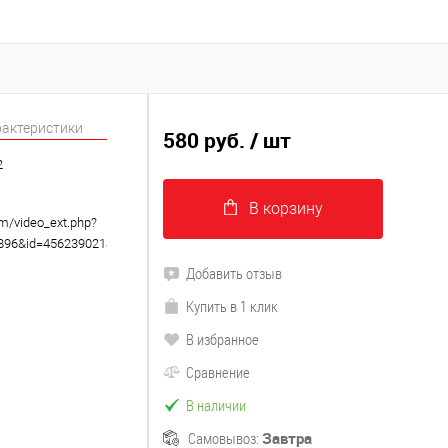
рактеристики
580 руб.
/ шт
2
В корзину
om/video_ext.php?
8896&id=456239021&hd=2
Добавить отзыв
Купить в 1 клик
В избранное
Сравнение
В наличии
Самовывоз:
Завтра