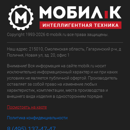
Copyright 1993-2026 © mobilk.ru все права защищены.
Наш адрес: 215010, Смоленская область, Гагаринский р-н, д
Поличня, Новая ул, зд. 20, офис 1
Внимание! Вся информация на сайте mobilk.ru носит
исключительно информационный характер и ни при каких
условиях не является публичной офертой. Производитель
оставляет за собой право на изменение любых
характеристик, комплектации, места производства и
внешнего вида изделия в одностороннем порядке.
Посмотреть на карте
Политика конфиденциальности
8 (495) 137-47-47