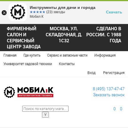
Инструменты для дачи и города
Скачать
☆☆☆☆☆
★★★★★
(23) звезды
Мобил К
ФИРМЕННЫЙ
МОСКВА, УЛ.
СДЕЛАНО В
САЛОН И
СКЛАДОЧНАЯ, Д.
РОССИИ. С 1988
СЕРВИСНЫЙ
1С32
ГОДА
ЦЕНТР ЗАВОДА
Главная
Где купить
Сервис и запасные части
Информация
Университет садовой техники
Контакты
Вход
Регистрация
8 (495) 137-47-47
Заказать звонок
0
0