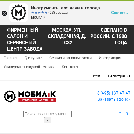
Инструменты для дачи и города
Скачать
☆☆☆☆☆
★★★★★
(23) звезды
Мобил К
ФИРМЕННЫЙ
МОСКВА, УЛ.
СДЕЛАНО В
САЛОН И
СКЛАДОЧНАЯ, Д.
РОССИИ. С 1988
СЕРВИСНЫЙ
1С32
ГОДА
ЦЕНТР ЗАВОДА
Главная
Где купить
Сервис и запасные части
Информация
Университет садовой техники
Контакты
Вход
Регистрация
8 (495) 137-47-47
Заказать звонок
0
0