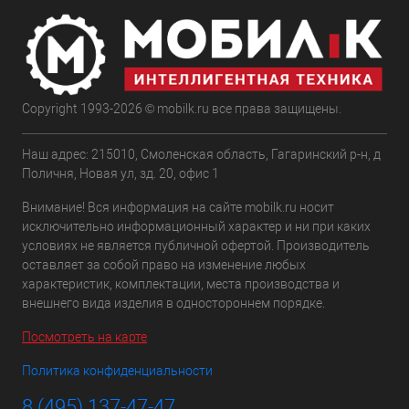
Copyright 1993-2026 © mobilk.ru все права защищены.
Наш адрес: 215010, Смоленская область, Гагаринский р-н, д
Поличня, Новая ул, зд. 20, офис 1
Внимание! Вся информация на сайте mobilk.ru носит
исключительно информационный характер и ни при каких
условиях не является публичной офертой. Производитель
оставляет за собой право на изменение любых
характеристик, комплектации, места производства и
внешнего вида изделия в одностороннем порядке.
Посмотреть на карте
Политика конфиденциальности
8 (495) 137-47-47