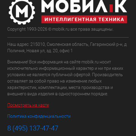
Copyright 1993-2026 © mobilk.ru все права защищены.
Наш адрес: 215010, Смоленская область, Гагаринский р-н, д
Поличня, Новая ул, зд. 20, офис 1
Внимание! Вся информация на сайте mobilk.ru носит
исключительно информационный характер и ни при каких
условиях не является публичной офертой. Производитель
оставляет за собой право на изменение любых
характеристик, комплектации, места производства и
внешнего вида изделия в одностороннем порядке.
Посмотреть на карте
Политика конфиденциальности
8 (495) 137-47-47