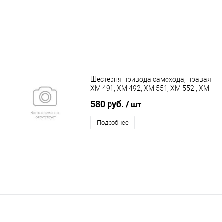
Шестерня привода самохода, правая
XM 491, XM 492, XM 551, XM 552 , XM
553 с 2024 года
580 руб.
/ шт
Подробнее