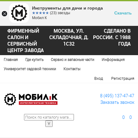
Инструменты для дачи и города
Скачать
☆☆☆☆☆
★★★★★
(23) звезды
Мобил К
ФИРМЕННЫЙ
МОСКВА, УЛ.
СДЕЛАНО В
САЛОН И
СКЛАДОЧНАЯ, Д.
РОССИИ. С 1988
СЕРВИСНЫЙ
1С32
ГОДА
ЦЕНТР ЗАВОДА
Главная
Где купить
Сервис и запасные части
Информация
Университет садовой техники
Контакты
Вход
Регистрация
8 (495) 137-47-47
Заказать звонок
0
0