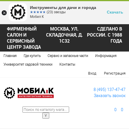
Инструменты для дачи и города
Скачать
☆☆☆☆☆
★★★★★
(23) звезды
Мобил К
ФИРМЕННЫЙ
МОСКВА, УЛ.
СДЕЛАНО В
САЛОН И
СКЛАДОЧНАЯ, Д.
РОССИИ. С 1988
СЕРВИСНЫЙ
1С32
ГОДА
ЦЕНТР ЗАВОДА
Главная
Где купить
Сервис и запасные части
Информация
Университет садовой техники
Контакты
Вход
Регистрация
8 (495) 137-47-47
Заказать звонок
0
0