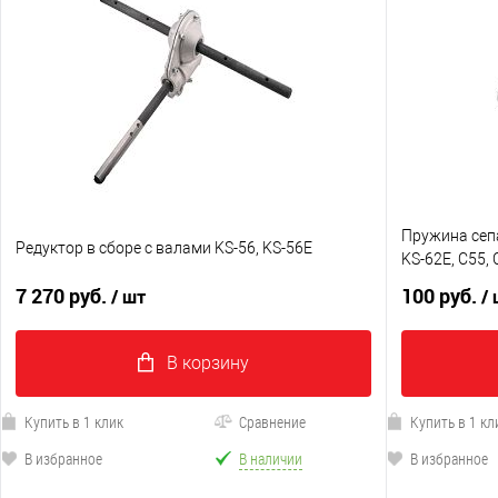
Пружина сепа
Редуктор в сборе с валами KS-56, KS-56E
KS-62E, C55, 
7 270 руб.
100 руб.
/ шт
/
В корзину
Купить в 1 клик
Сравнение
Купить в 1 кл
В избранное
В наличии
В избранное