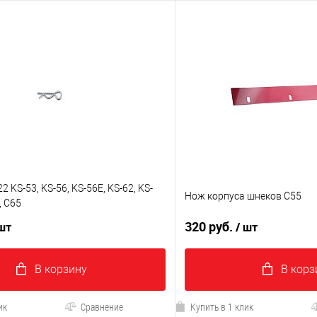
 KS-53, KS-56, KS-56E, KS-62, KS-
Нож корпуса шнеков C55
, C65
320 руб.
 шт
/ шт
В корзину
В корз
ик
Сравнение
Купить в 1 клик