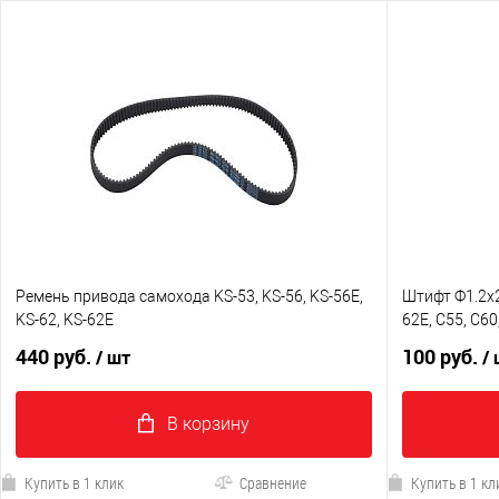
Ремень привода самохода KS-53, KS-56, KS-56E,
Штифт Ф1.2х22
KS-62, KS-62E
62E, C55, C60
440 руб.
100 руб.
/ шт
/
В корзину
Купить в 1 клик
Сравнение
Купить в 1 кл