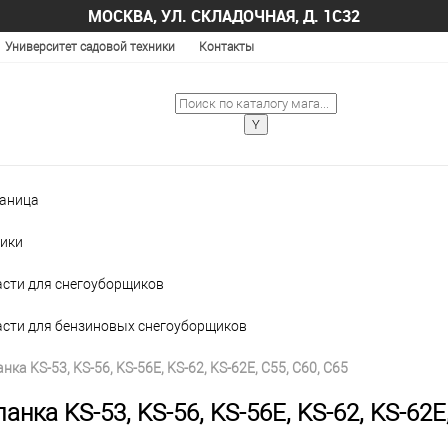
МОСКВА, УЛ. СКЛАДОЧНАЯ, Д. 1С32
Университет садовой техники
Контакты
раница
ики
асти для снегоуборщиков
асти для бензиновых снегоуборщиков
ка KS-53, KS-56, KS-56E, KS-62, KS-62E, C55, С60, C65
анка KS-53, KS-56, KS-56E, KS-62, KS-62E