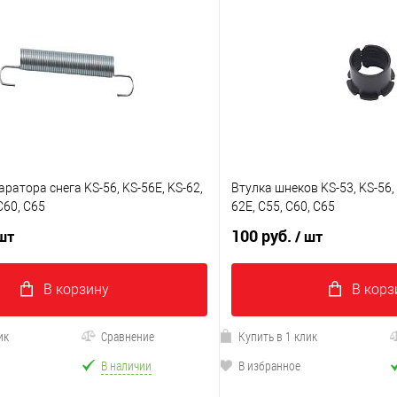
ратора снега KS-56, KS-56E, KS-62,
Втулка шнеков KS-53, KS-56, 
C60, C65
62E, C55, C60, C65
100 руб.
 шт
/ шт
В корзину
В корз
ик
Сравнение
Купить в 1 клик
В наличии
В избранное