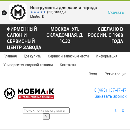
Инструменты для дачи и города
Скачать
☆☆☆☆☆
★★★★★
(23) звезды
Мобил К
ФИРМЕННЫЙ
МОСКВА, УЛ.
СДЕЛАНО В
САЛОН И
СКЛАДОЧНАЯ, Д.
РОССИИ. С 1988
СЕРВИСНЫЙ
1С32
ГОДА
ЦЕНТР ЗАВОДА
Главная
Где купить
Сервис и запасные части
Информация
Университет садовой техники
Контакты
Вход
Регистрация
8 (495) 137-47-47
Заказать звонок
0
0