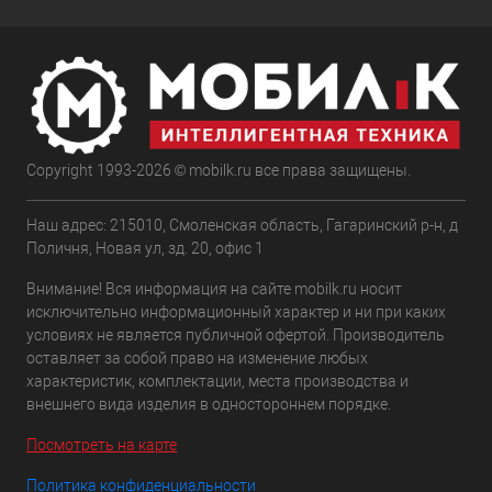
Copyright 1993-2026 © mobilk.ru все права защищены.
Наш адрес: 215010, Смоленская область, Гагаринский р-н, д
Поличня, Новая ул, зд. 20, офис 1
Внимание! Вся информация на сайте mobilk.ru носит
исключительно информационный характер и ни при каких
условиях не является публичной офертой. Производитель
оставляет за собой право на изменение любых
характеристик, комплектации, места производства и
внешнего вида изделия в одностороннем порядке.
Посмотреть на карте
Политика конфиденциальности