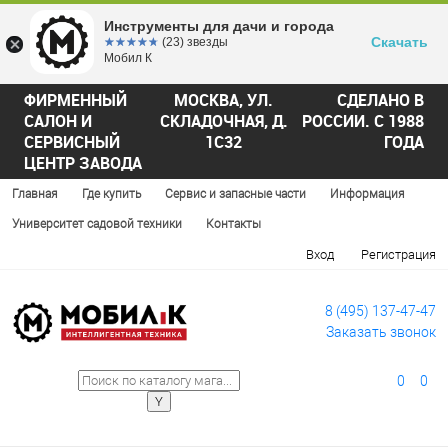
Инструменты для дачи и города
Скачать
☆☆☆☆☆
★★★★★
(23) звезды
Мобил К
ФИРМЕННЫЙ
МОСКВА, УЛ.
СДЕЛАНО В
САЛОН И
СКЛАДОЧНАЯ, Д.
РОССИИ. С 1988
СЕРВИСНЫЙ
1С32
ГОДА
ЦЕНТР ЗАВОДА
Главная
Где купить
Сервис и запасные части
Информация
Университет садовой техники
Контакты
Вход
Регистрация
8 (495) 137-47-47
Заказать звонок
0
0