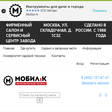
Инструменты для дачи и города
Скачать
☆☆☆☆☆
★★★★★
(23) звезды
Мобил К
ФИРМЕННЫЙ
МОСКВА, УЛ.
СДЕЛАНО В
САЛОН И
СКЛАДОЧНАЯ, Д.
РОССИИ. С 1988
СЕРВИСНЫЙ
1С32
ГОДА
ЦЕНТР ЗАВОДА
Главная
Где купить
Сервис и запасные части
Информация
Университет садовой техники
Контакты
Вход
Регистрация
8 (495) 137-47-47
Заказать звонок
0
0