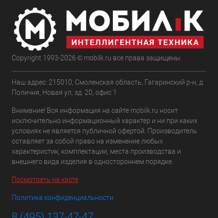
Copyright 1993-2026 © mobilk.ru все права защищены.
Наш адрес: 215010, Смоленская область, Гагаринский р-н, д
Поличня, Новая ул, зд. 20, офис 1
Внимание! Вся информация на сайте mobilk.ru носит
исключительно информационный характер и ни при каких
условиях не является публичной офертой. Производитель
оставляет за собой право на изменение любых
характеристик, комплектации, места производства и
внешнего вида изделия в одностороннем порядке.
Посмотреть на карте
Политика конфиденциальности
8 (495) 137-47-47